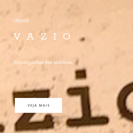
O
b
j
e
t
o
VAZIO
E
s
t
r
a
t
i
g
r
a
f
i
a
s
d
a
s
h
i
s
t
ó
r
i
a
s
VEJA MAIS