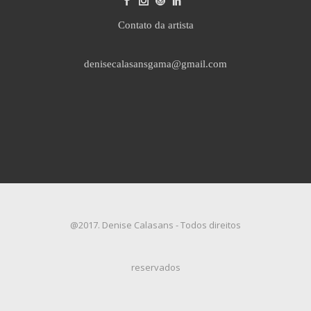
Contato da artista
denisecalasansgama@gmail.com
@2017. Denise Calasans - Todos direitos
reservados